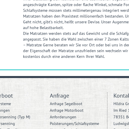
angeschrägte Kanten, spitze oder flache Winkel, schmale F
Schlafsysteme müssen stets millimetergenau integriert wer
Matratzen haben den Praxistest millionenfach bestanden. U
Geht nicht, gibt’s nicht, heißt unsere Devise. Unser Augenme
auf hohe Belastbarkeit.
Die Matratzen werden stets auf das Gewicht und die Schl
angepasst. Sie haben die Wahl zwischen einer 7 Zonen Kalt
– Matratze Gerne beraten wir Sie vor Ort oder bei uns in de
der Eigenschaft der Matratze unzufrieden sein wechseln wi
kostenlos durch eine anderen Kern Ihrer Wahl.
rboot
Anfrage
Konta
ysteme
Anfrage Segelboot
Hildra 
ungen
Anfrage Motorboot
Im Ried 
ersenning (Typ M)
Anforderungen
78351 B
rsenning
Polsterungen/Schlafsysteme
Ludwigs