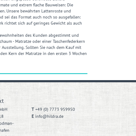
ormate und extrem flache Bauweisen: Die
den. Unsere bewährten Lattenroste und
nd sei das Format auch noch so ausgefallen:
rk richtet sich auf geringes Gewicht als auch
afgewohnheiten des Kunden abgestimmt und
schaum - Matratze oder einer Taschenfederkern
r Ausstellung. Sollten Sie nach dem Kauf mit
r den Kern der Matratze in den ersten 3 Wochen
kt
GmbH
T
+49 (0) 7773 959950
18
E
info@hildra.de
odman-
hafen