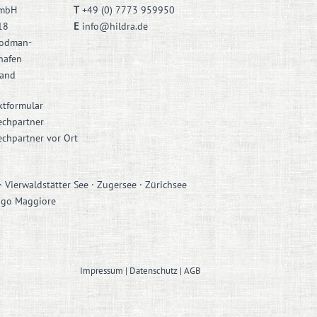
GmbH
T
+49 (0) 7773 959950
18
E
info@hildra.de
odman-
hafen
land
ktformular
echpartner
chpartner vor Ort
 Vierwaldstätter See · Zugersee · Zürichsee
Lago Maggiore
Impressum
Datenschutz
AGB