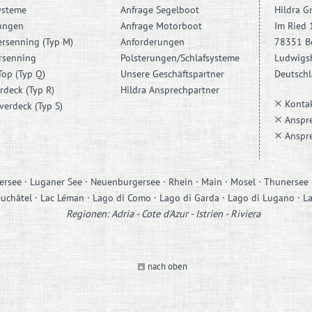
ysteme
Anfrage Segelboot
Hildra 
ungen
Anfrage Motorboot
Im Ried 
ersenning (Typ M)
Anforderungen
78351 B
rsenning
Polsterungen/Schlafsysteme
Ludwigs
Top (Typ Q)
Unsere Geschäftspartner
Deutsch
rdeck (Typ R)
Hildra Ansprechpartner
Konta
erdeck (Typ S)
Anspr
Anspre
rsee · Luganer See · Neuenburgersee · Rhein · Main · Mosel · Thunersee ·
uchâtel · Lac Léman · Lago di Como · Lago di Garda · Lago di Lugano · 
Regionen: Adria - Cote d'Azur - Istrien - Riviera
nach oben