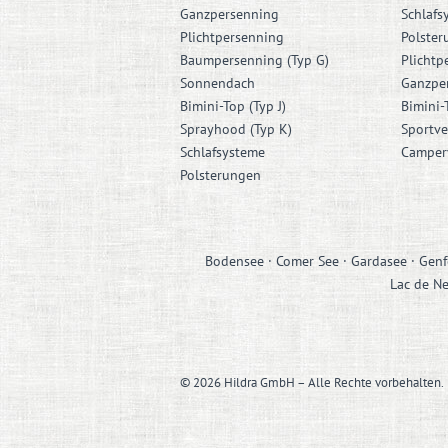
Ganzpersenning
Schlafs
Plichtpersenning
Polster
Baumpersenning (Typ G)
Plichtp
Sonnendach
Ganzpe
Bimini-Top (Typ J)
Bimini-
Sprayhood (Typ K)
Sportve
Schlafsysteme
Camperv
Polsterungen
Bodensee · Comer See · Gardasee · Genfe
Lac de Ne
© 2026 Hildra GmbH – Alle Rechte vorbehalten.