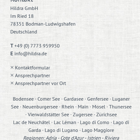
Hildra GmbH
Im Ried 18
78351 Bodman-Ludwigshafen
Deutschland
T
+49 (0) 7773 959950
E
info@hildra.de
Kontaktformular
Ansprechpartner
Ansprechpartner vor Ort
Bodensee · Comer See · Gardasee · Genfersee · Luganer
See · Neuenburgersee · Rhein · Main · Mosel · Thunersee
· Vierwaldstätter See · Zugersee · Zürichsee
Lac de Neuchâtel · Lac Léman · Lago di Como · Lago di
Garda · Lago di Lugano · Lago Maggiore
Regionen: Adria - Cote d'Azur - Istrien - Riviera