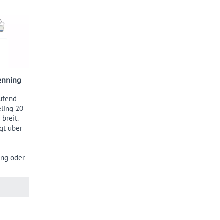
enning
aufend
ling 20
breit.
gt über
ing oder