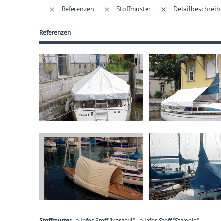
Referenzen
Stoffmuster
Detailbeschrei
Referenzen
Stoffmuster
» Infos Stoff "Masacril"
» Infos Stoff "Stamoid"