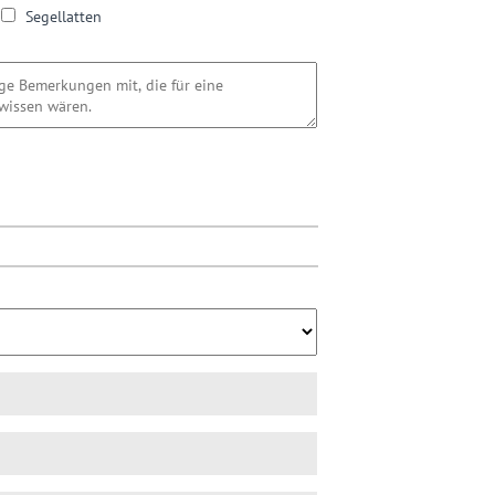
Segellatten
h