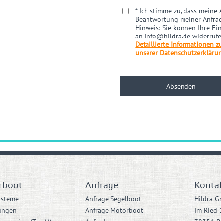
* Ich stimme zu, dass mein
Beantwortung meiner Anfrag
Hinweis: Sie können Ihre Ein
an info@hildra.de widerrufe
Detaillierte Informationen 
unserer Datenschutzerkläru
rboot
Anfrage
Konta
ysteme
Anfrage Segelboot
Hildra 
ungen
Anfrage Motorboot
Im Ried 