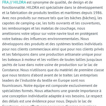
FRA // HILDRA
est synonyme de qualité, de design et de
fonctionnalité. HILDRA est spécialisée dans le développement
et la fabrication de produits textiles et maritimes depuis 1986.
Avec nos produits sur mesure tels que les bâches (bâches), les
capotes de camping-car, les toits ouvrants et les couvertures,
les rembourrages et les matelas de couchage, nous
améliorons votre séjour sur votre navire tout en protégeant
votre bateau des influences environnementales. Nous
développons des produits et des systèmes textiles individuels
pour nos clients commerciaux ainsi que pour nos clients privés
et les fabriquons dans une production artisanale unique pour
les bateaux à moteur et les voiliers de toutes tailles jusqu'aux
yachts de luxe dans notre usine de production sur le lac de
Constance. Nous n'utilisons que du matériel de première classe
que nous testons d'abord avant de le traiter. Les entreprises
leaders de l'industrie du textile en Europe sont nos
fournisseurs. Notre équipe est composée exclusivement de
spécialistes formés. Nous attachons une grande importance à
une conception individuelle adaptée à vos besoins. Le respect
des délais est une évidence pour nous. Depuis le lac de