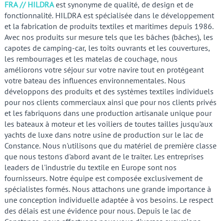
FRA // HILDRA
est synonyme de qualité, de design et de
fonctionnalité. HILDRA est spécialisée dans le développement
et la fabrication de produits textiles et maritimes depuis 1986.
Avec nos produits sur mesure tels que les bâches (bâches), les
capotes de camping-car, les toits ouvrants et les couvertures,
les rembourrages et les matelas de couchage, nous
améliorons votre séjour sur votre navire tout en protégeant
votre bateau des influences environnementales. Nous
développons des produits et des systèmes textiles individuels
pour nos clients commerciaux ainsi que pour nos clients privés
et les fabriquons dans une production artisanale unique pour
les bateaux à moteur et les voiliers de toutes tailles jusqu'aux
yachts de luxe dans notre usine de production sur le lac de
Constance. Nous n'utilisons que du matériel de première classe
que nous testons d'abord avant de le traiter. Les entreprises
leaders de l'industrie du textile en Europe sont nos
fournisseurs. Notre équipe est composée exclusivement de
spécialistes formés. Nous attachons une grande importance à
une conception individuelle adaptée à vos besoins. Le respect
des délais est une évidence pour nous. Depuis le lac de